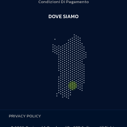
Condizioni Di Pagamento
DOVE SIAMO
PRIVACY POLICY
S.S. 131 D KM 5,500 - 09028 Sestu (CA)