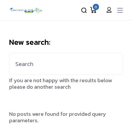
Skip
to
0
the
content
New search:
Search
for:
If you are not happy with the results below
please do another search
No posts were found for provided query
parameters.