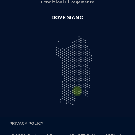
Condizioni Di Pagamento
DOVE SIAMO
PRIVACY POLICY
S.S. 131 D KM 5,500 - 09028 Sestu (CA)