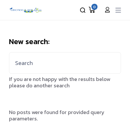
Skip
to
0
the
content
New search:
Search
for:
If you are not happy with the results below
please do another search
No posts were found for provided query
parameters.