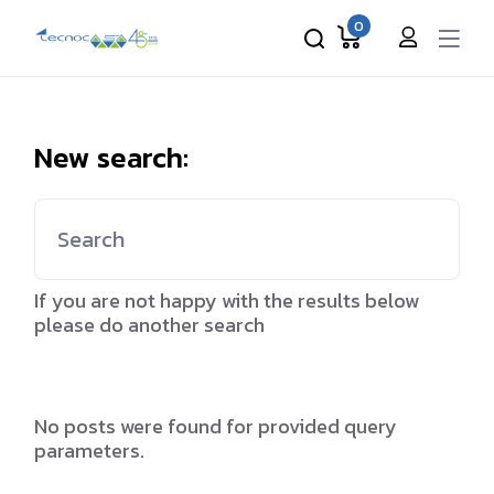
Skip
to
0
the
content
New search:
Search
for:
If you are not happy with the results below
please do another search
No posts were found for provided query
parameters.