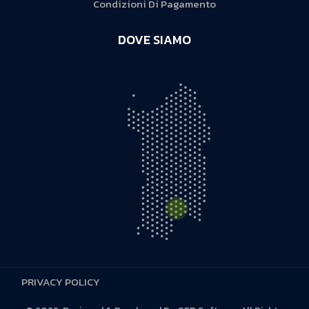
Condizioni Di Pagamento
DOVE SIAMO
PRIVACY POLICY
S.S. 131 D KM 5,500 - 09028 Sestu (CA)