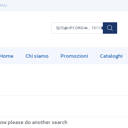
RALI
P
r
o
d
u
c
t
s
Home
Chi siamo
Promozioni
Cataloghi
s
e
a
r
c
h
elow please do another search