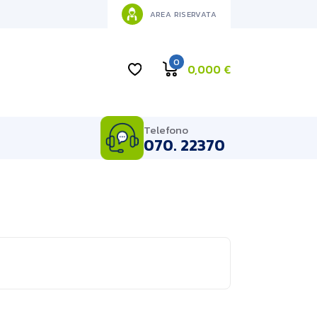
AREA RISERVATA
0
0,000
€
Telefono
070. 22370