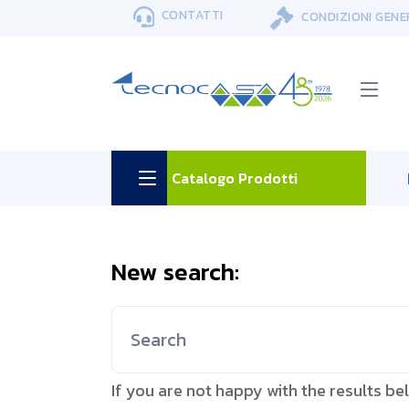
Skip
CONTATTI
CONDIZIONI GENE
to
the
content
Catalogo Prodotti
New search:
Search
for:
If you are not happy with the results b