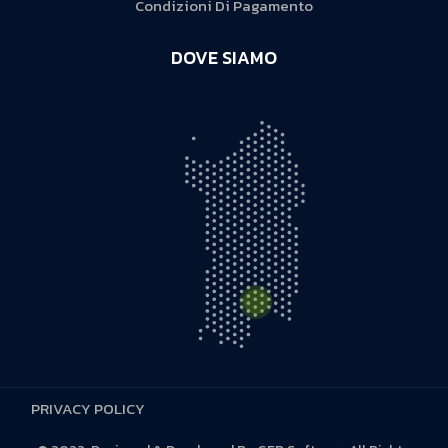
Condizioni Di Pagamento
DOVE SIAMO
PRIVACY POLICY
S.S. 131 D KM 5,500 - 09028 Sestu (CA)