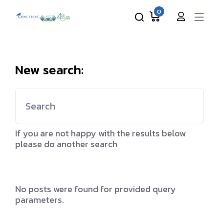
Skip
to
0
the
content
New search:
Search
for:
If you are not happy with the results below
please do another search
No posts were found for provided query
parameters.