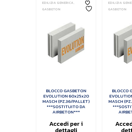
EDILIZIA GENERICA
EDILIZIA GEN
GASBETON
GASBETON
BLOCCO GASBETON
BLOCCO 
EVOLUTION 60x25x20
EVOLUTION
MASCH (PZ.36/PALLET)
MASCH (PZ.
***SOSTITUITO DA
***SOSTI
AIRBETON***
AIRBE
Accedi per i
Accedi
dettagli
dett