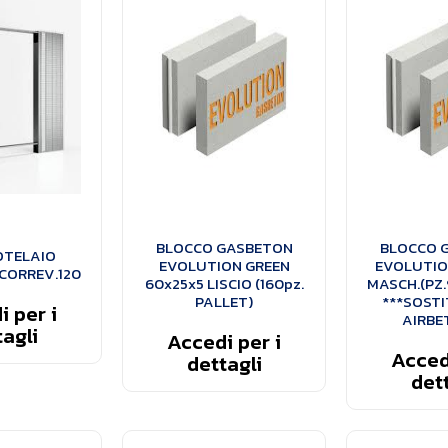
BLOCCO GASBETON
BLOCCO 
TELAIO
EVOLUTION GREEN
EVOLUTIO
CORREV.120
60x25x5 LISCIO (160pz.
MASCH.(PZ.
PALLET)
***SOSTI
 per i
AIRBE
agli
Accedi per i
Accedi
dettagli
dett