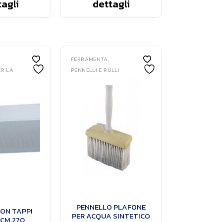
agli
dettagli
FERRAMENTA
ER LA
PENNELLI E RULLI
PENNELLO PLAFONE
ON TAPPI
PER ACQUA SINTETICO
CM.270