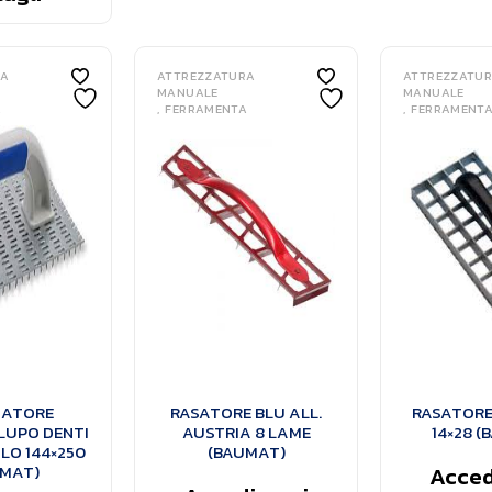
RA
ATTREZZATURA
ATTREZZATU
MANUALE
MANUALE
A
FERRAMENTA
FERRAMENT
IATORE
RASATORE BLU ALL.
RASATORE 
LUPO DENTI
AUSTRIA 8 LAME
14×28 (
LO 144×250
(BAUMAT)
MAT)
Accedi