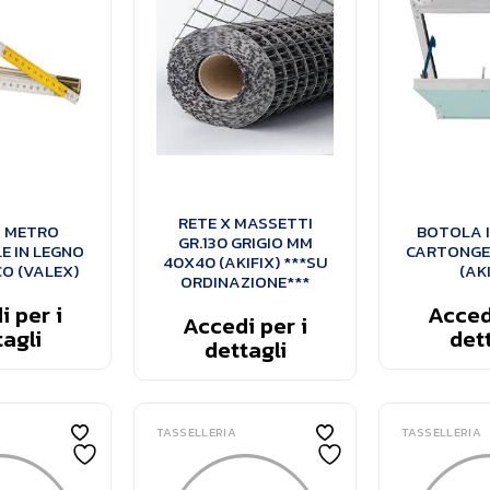
RETE X MASSETTI
 METRO
BOTOLA I
GR.130 GRIGIO MM
E IN LEGNO
CARTONGE
40X40 (AKIFIX) ***SU
O (VALEX)
(AKI
ORDINAZIONE***
 per i
Accedi
Accedi per i
agli
dett
dettagli
TASSELLERIA
TASSELLERIA