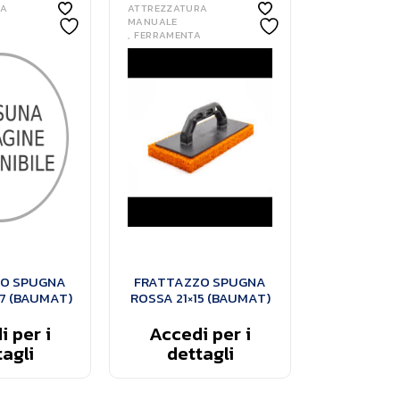
RA
ATTREZZATURA
MANUALE
A
FERRAMENTA
O SPUGNA
FRATTAZZO SPUGNA
7 (BAUMAT)
ROSSA 21×15 (BAUMAT)
 per i
Accedi per i
agli
dettagli