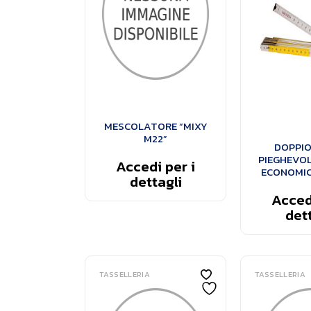
MESCOLATORE “MIXY
M22”
DOPPIO
PIEGHEVOL
Accedi per i
ECONOMIC
dettagli
Accedi
dett
TASSELLERIA
TASSELLERIA