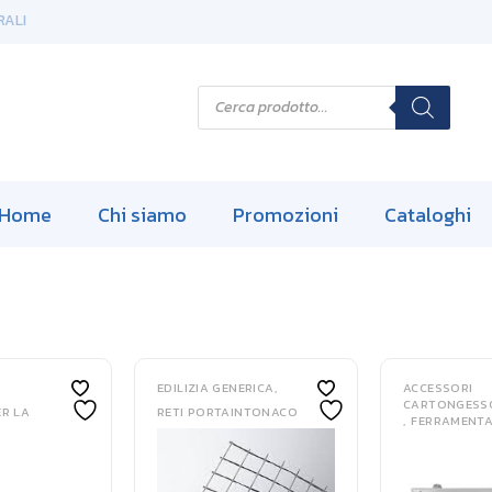
RALI
P
r
o
d
u
c
t
s
Home
Chi siamo
Promozioni
Cataloghi
s
e
a
r
c
h
EDILIZIA GENERICA
ACCESSORI
CARTONGESS
ER LA
RETI PORTAINTONACO
FERRAMENT