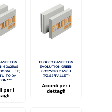
GASBETON
BLOCCO GASBETON
N 60x25x8
EVOLUTION GREEN
90/PALLET)
60x25x10 MASCH
TUITO DA
(PZ.88/PALLET)
TON***
Accedi per i
 per i
dettagli
agli