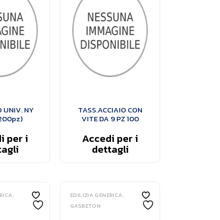
 UNIV. NY
TASS.ACCIAIO CON
200pz)
VITE DA 9 PZ 100
 per i
Accedi per i
agli
dettagli
ERICA
EDILIZIA GENERICA
GASBETON