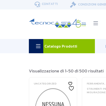
Skip
CONTATTI
CONDIZIONI GENE
to
the
content
Catalogo Prodotti
Visualizzazione di 1-50 di 500 risultati
UNCATEGORIZED
FERRAMENTA
STRUMENTI P
MISURAZIONE