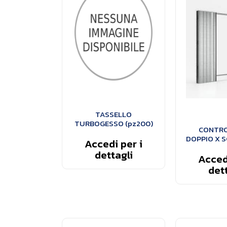
TASSELLO
TURBOGESSO (pz200)
CONTRO
DOPPIO X S
Accedi per i
dettagli
Accedi
dett