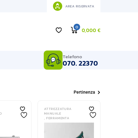
AREA RISERVATA
0
0,000
€
Telefono
070. 22370
Pertinenza
ATTREZZATURA
O
MANUALE
A
FERRAMENTA