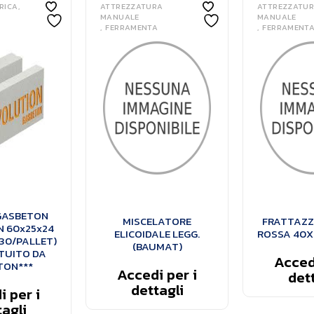
ERICA
ATTREZZATURA
ATTREZZATU
MANUALE
MANUALE
FERRAMENTA
FERRAMENT
GASBETON
MISCELATORE
FRATTAZZ
 60x25x24
ELICOIDALE LEGG.
ROSSA 40X
30/PALLET)
(BAUMAT)
TUITO DA
Accedi
TON***
Accedi per i
dett
dettagli
 per i
agli