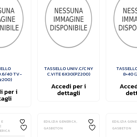
ELLO
TASSELLO UNIV.C/C NY
TASSELLO
D.6/40 TV-
C.VITE 6X30(PZ200)
8×40 (
z200)
Accedi per i
Accedi
 per i
dettagli
dett
agli
 E
EDILIZIA GENERICA
EDILIZIA GEN
E
GASBETON
GASBETON
NERICA