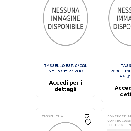
TASSELLO ESP. C/COL
TASS
NYL 5X35 PZ 200
PERC.T.RI
VB (p
Accedi per i
Accedi
dettagli
dett
TASSELLERIA
CONTROTELAI
CONTROCASS
EDILIZIA GE