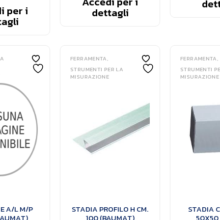
Accedi per i
dett
 per i
dettagli
agli
RA
FERRAMENTA
FERRAMENTA
STRUMENTI PER LA
STRUMENTI P
A
MISURAZIONE
MISURAZIONE
 A/L M/P
STADIA PROFILO H CM.
STADIA C
BAUMAT)
100 (BAUMAT)
50X50 