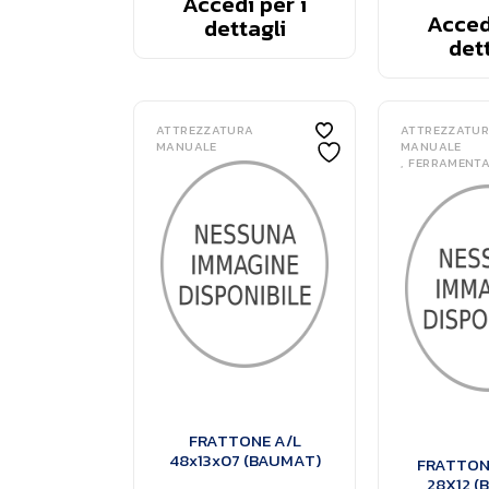
Accedi per i
Accedi
dettagli
dett
ATTREZZATURA
ATTREZZATU
MANUALE
MANUALE
FERRAMENT
FRATTONE A/L
48x13x07 (BAUMAT)
FRATTONE
28X12 (