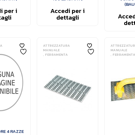
(BAU
 per i
Accedi per i
Accedi
agli
dettagli
dett
RA
ATTREZZATURA
ATTREZZATU
MANUALE
MANUALE
FERRAMENTA
FERRAMENT
RE 4 RAZZE