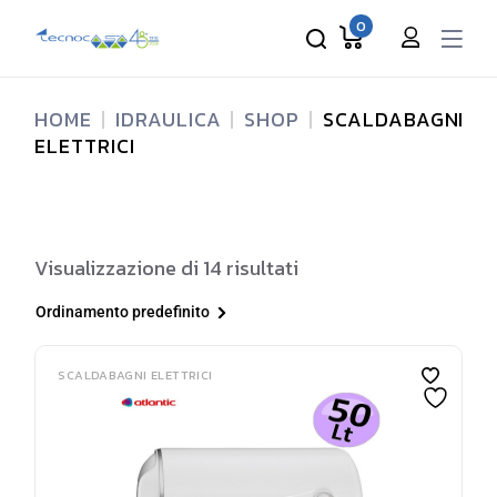
Skip
to
0
the
content
HOME
IDRAULICA
SHOP
SCALDABAGNI
ELETTRICI
Visualizzazione di 14 risultati
Ordinamento predefinito
SCALDABAGNI ELETTRICI