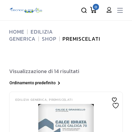
Skip
to
0
the
content
HOME
EDILIZIA
GENERICA
SHOP
PREMISCELATI
Visualizzazione di 14 risultati
Ordinamento predefinito
EDILIZIA GENERICA
PREMISCELATI