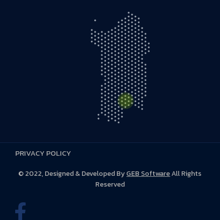
PRIVACY POLICY
S.S. 131 D KM 5,500 - 09028 Sestu (CA)
© 2022, Designed & Developed By
GEB Software
All Rights
Reserved