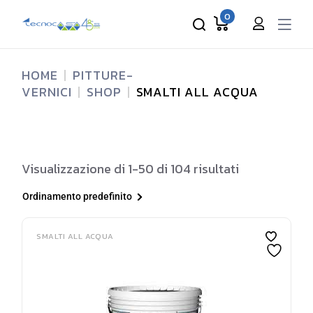
Skip
to
0
the
content
HOME
PITTURE-
VERNICI
SHOP
SMALTI ALL ACQUA
Visualizzazione di 1-50 di 104 risultati
Ordinamento predefinito
SMALTI ALL ACQUA