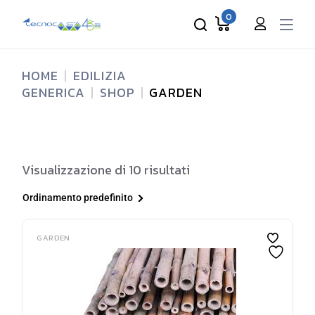
Skip
to
0
the
content
HOME
EDILIZIA
GENERICA
SHOP
GARDEN
Visualizzazione di 10 risultati
Ordinamento predefinito
GARDEN