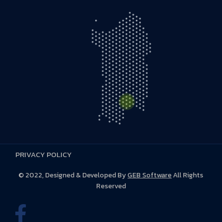
PRIVACY POLICY
S.S. 131 D KM 5,500 - 09028 Sestu (CA)
© 2022, Designed & Developed By
GEB Software
All Rights
Reserved