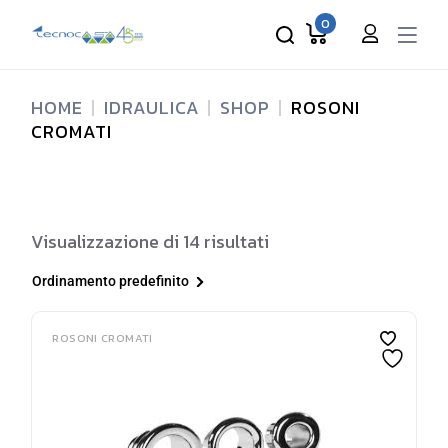
Skip
to
0
the
content
HOME
IDRAULICA
SHOP
ROSONI
CROMATI
Visualizzazione di 14 risultati
Ordinamento predefinito
ROSONI CROMATI