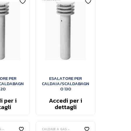
ORE PER
ESALATORE PER
CALDABAGN
CALDAIA/SCALDABAGN
120
O 130
 per i
Accedi per i
agli
dettagli
S -
CALDAIE A GAS -