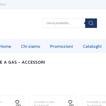
RALI
P
r
o
d
u
c
t
s
Home
Chi siamo
Promozioni
Cataloghi
s
e
a
r
E A GAS - ACCESSORI
c
h
S -
CALDAIE A GAS -
CALDAIE A GA
ACCESSORI
ACCESSORI