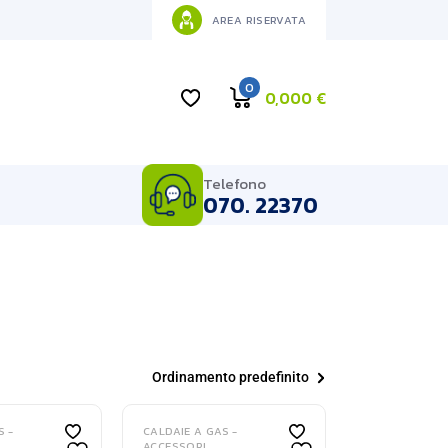
AREA RISERVATA
0
0,000
€
Telefono
070. 22370
Ordinamento predefinito
S -
CALDAIE A GAS -
ACCESSORI