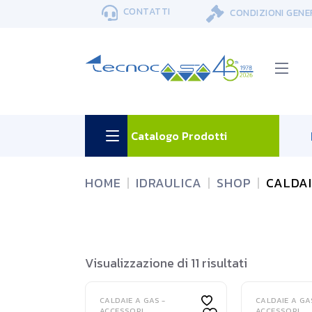
Skip
CONTATTI
CONDIZIONI GENE
to
the
content
Catalogo Prodotti
HOME
IDRAULICA
SHOP
CALDAI
Visualizzazione di 11 risultati
CALDAIE A GAS -
CALDAIE A GA
ACCESSORI
ACCESSORI