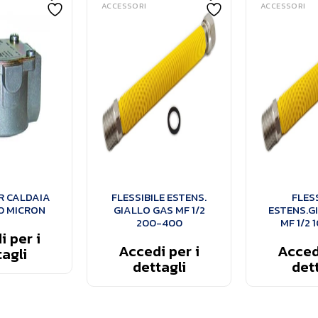
ACCESSORI
ACCESSORI
R CALDAIA
FLESSIBILE ESTENS.
FLESS
10 MICRON
GIALLO GAS MF 1/2
ESTENS.G
200-400
MF 1/2 
 per i
Accedi per i
Accedi
agli
dettagli
dett