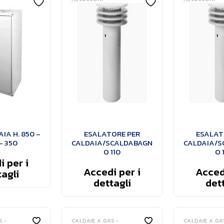
IA H. 850 –
ESALATORE PER
ESALAT
– 350
CALDAIA/SCALDABAGN
CALDAIA/S
O 110
O 
 per i
Accedi per i
Accedi
agli
dettagli
dett
S -
CALDAIE A GAS -
CALDAIE A GA