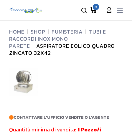
Skip
to
0
the
content
HOME
SHOP
FUMISTERIA
TUBI E
RACCORDI INOX MONO
PARETE
ASPIRATORE EOLICO QUADRO
ZINCATO 32X42
CONTATTARE L'UFFICIO VENDITE O L'AGENTE
Quantità minima di vendita:
1 Pezzo/i