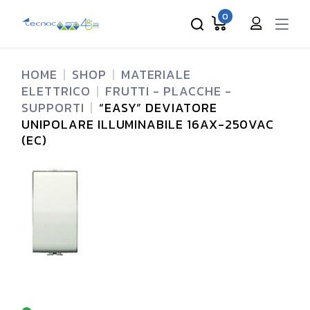
Skip
to
0
the
content
HOME
SHOP
MATERIALE
ELETTRICO
FRUTTI - PLACCHE -
SUPPORTI
“EASY” DEVIATORE
UNIPOLARE ILLUMINABILE 16AX-250VAC
(EC)