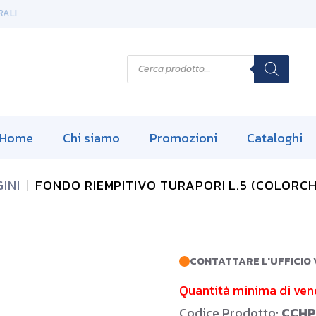
RALI
P
r
o
d
u
c
t
s
Home
Chi siamo
Promozioni
Cataloghi
s
e
a
r
INI
FONDO RIEMPITIVO TURAPORI L.5 (COLORCH
c
h
CONTATTARE L'UFFICIO 
Quantità minima di ven
Codice Prodotto:
CCHP