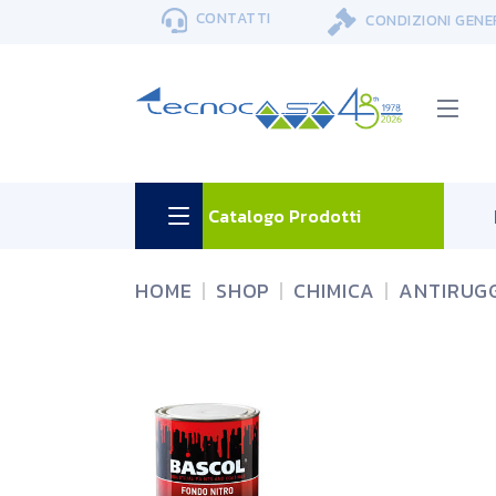
Skip
CONTATTI
CONDIZIONI GENE
to
the
content
Catalogo Prodotti
HOME
SHOP
CHIMICA
ANTIRUGG