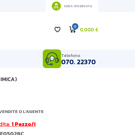
AREA RISERVATA
0
0,000
€
Telefono
070. 22370
IMICA)
VENDITE O L'AGENTE
dita:
1 Pezzo/i
F05028C