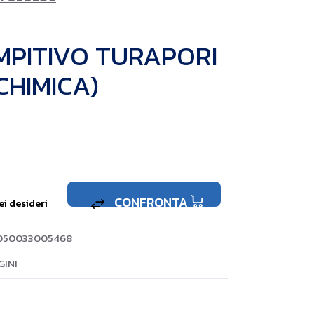
MPITIVO TURAPORI
CHIMICA)
CONFRONTA
ei desideri
050033005468
INI