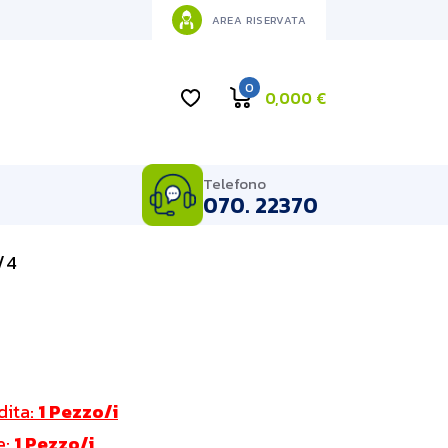
AREA RISERVATA
0
0,000
€
Telefono
070. 22370
/4
dita:
1 Pezzo/i
e:
1 Pezzo/i