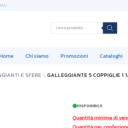
RALI
P
r
o
d
u
c
t
s
Home
Chi siamo
Promozioni
Cataloghi
s
e
a
r
GIANTI E SFERE
GALLEGGIANTE 5 COPPIGLIE 1 1
c
h
DISPONIBILE
Quantità minima di ven
Quantità per confezion