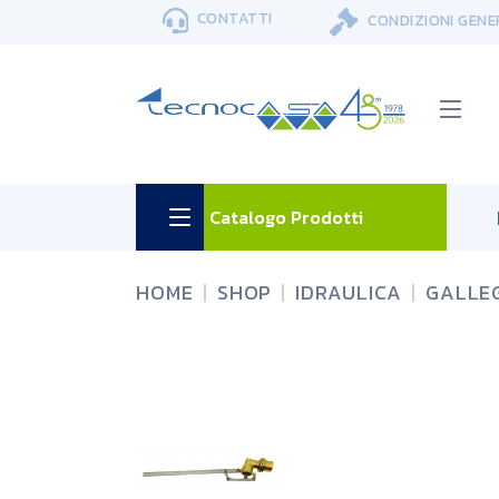
Skip
CONTATTI
CONDIZIONI GENE
to
the
content
Catalogo Prodotti
HOME
SHOP
IDRAULICA
GALLEG