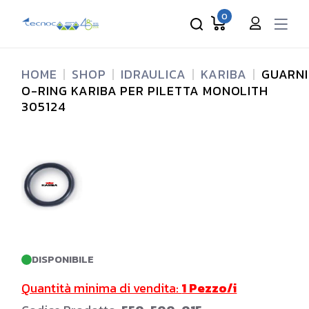
Skip
to
0
the
content
HOME
SHOP
IDRAULICA
KARIBA
GUARNI
O-RING KARIBA PER PILETTA MONOLITH
305124
DISPONIBILE
Quantità minima di vendita:
1 Pezzo/i