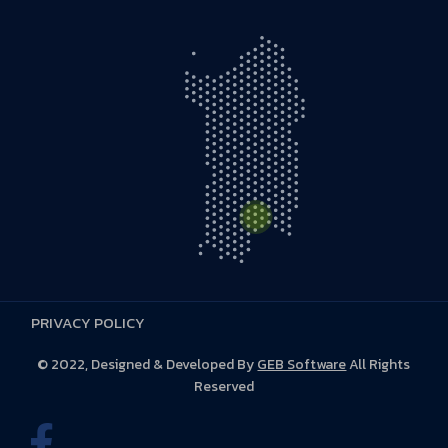
PRIVACY POLICY
S.S. 131 D KM 5,500 - 09028 Sestu (CA)
© 2022, Designed & Developed By
GEB Software
All Rights
Reserved