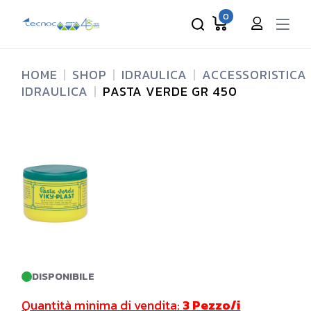
Skip
to
0
the
content
HOME
SHOP
IDRAULICA
ACCESSORISTICA
IDRAULICA
PASTA VERDE GR 450
DISPONIBILE
Quantità minima di vendita:
3 Pezzo/i