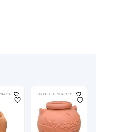
RBATOI
IDRAULICA
SERBATOI