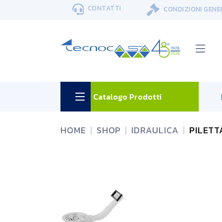
Skip
CONTATTI
CONDIZIONI GENE
to
the
content
Catalogo Prodotti
HOME
SHOP
IDRAULICA
PILETT