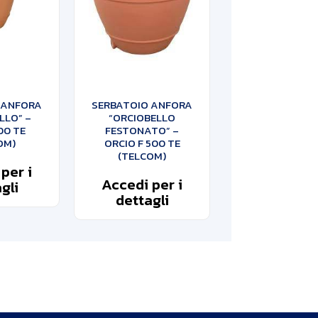
 ANFORA
SERBATOIO ANFORA
LLO” –
“ORCIOBELLO
00 TE
FESTONATO” –
OM)
ORCIO F 500 TE
(TELCOM)
per i
Accedi per i
gli
dettagli