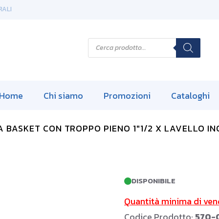
RALI
P
r
o
d
u
c
t
s
Home
Chi siamo
Promozioni
Cataloghi
s
e
a
r
A BASKET CON TROPPO PIENO 1″1/2 X LAVELLO IN
c
h
DISPONIBILE
Quantità minima di ven
Codice Prodotto:
570-