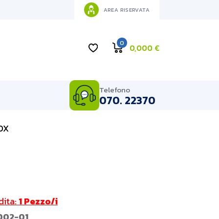
AREA RISERVATA
0
0,000
€
Telefono
070. 22370
OX
dita:
1 Pezzo/i
002-01