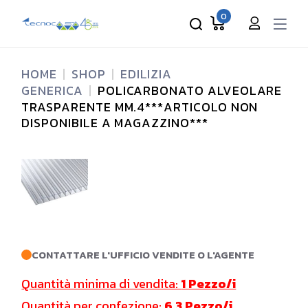
Skip
to
0
the
content
HOME
SHOP
EDILIZIA
GENERICA
POLICARBONATO ALVEOLARE
TRASPARENTE MM.4***ARTICOLO NON
DISPONIBILE A MAGAZZINO***
CONTATTARE L'UFFICIO VENDITE O L'AGENTE
Quantità minima di vendita:
1 Pezzo/i
Quantità per confezione:
6.3 Pezzo/i