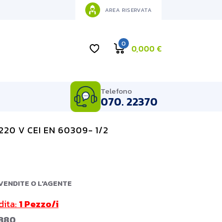
AREA RISERVATA
0
0,000
€
Telefono
070. 22370
220 V CEI EN 60309- 1/2
VENDITE O L'AGENTE
dita:
1 Pezzo/i
380