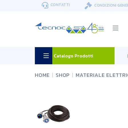
Skip
CONTATTI
CONDIZIONI GENE
to
the
content
Catalogo Prodotti
HOME
SHOP
MATERIALE ELETTR