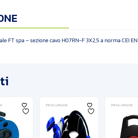
ONE
nale FT spa – sezione cavo H07RN-F 3X2,5 a norma CEI E
ti
E
PROLUNGHE
PROLUNGHE