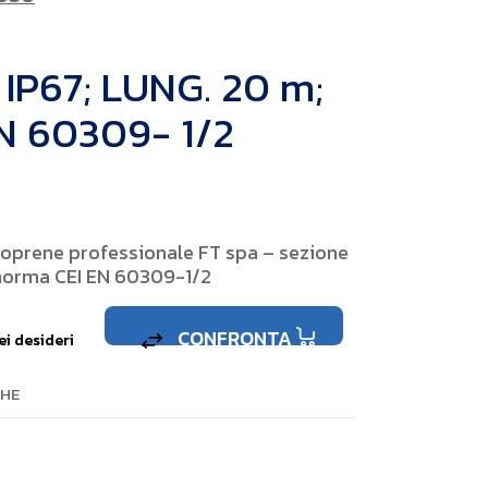
P67; LUNG. 20 m;
EN 60309- 1/2
eoprene professionale FT spa – sezione
norma CEI EN 60309-1/2
CONFRONTA
ei desideri
HE