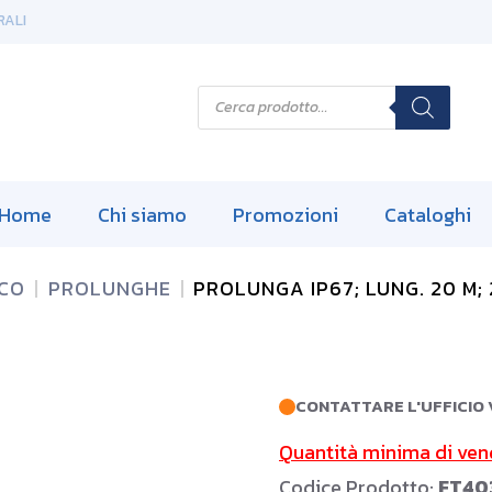
RALI
P
r
o
d
u
c
t
s
Home
Chi siamo
Promozioni
Cataloghi
s
e
a
r
ICO
PROLUNGHE
PROLUNGA IP67; LUNG. 20 M; 
c
h
CONTATTARE L'UFFICIO 
Quantità minima di ven
Codice Prodotto:
FT40