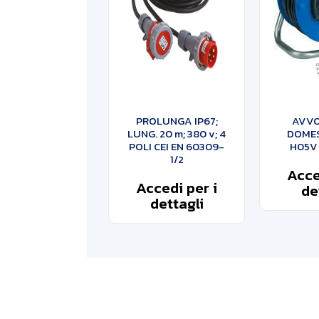
PROLUNGA IP67;
AVVO
LUNG. 20 m; 380 v; 4
DOMES
POLI CEI EN 60309-
H05V 
1/2
Acce
Accedi per i
de
dettagli