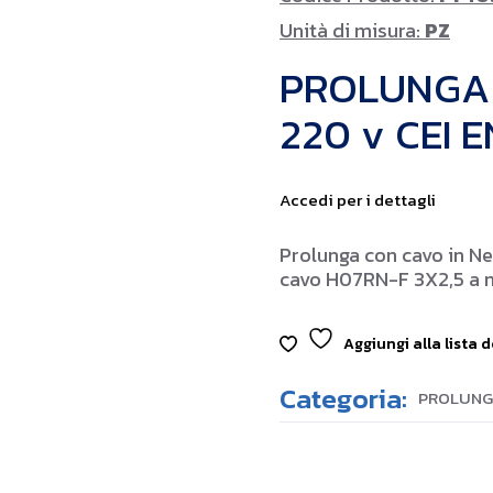
Unità di misura:
PZ
PROLUNGA I
220 v CEI 
Accedi per i dettagli
Prolunga con cavo in N
cavo H07RN-F 3X2,5 a 
Aggiungi alla lista d
Categoria:
PROLUNG