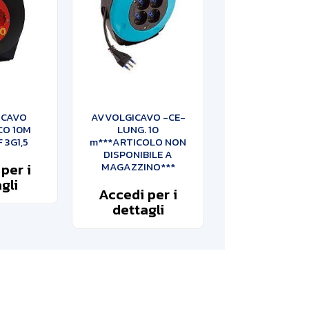
ICAVO
AVVOLGICAVO -CE-
CO 10M
LUNG. 10
 3G1,5
m***ARTICOLO NON
DISPONIBILE A
per i
MAGAZZINO***
gli
Accedi per i
dettagli