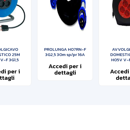
LGICAVO
PROLUNGA H07RN-F
AVVOLG
TICO 25M
3G2,5 30m sp/pr 16A
DOMESTI
V-F 3G1,5
H05V V-F
Accedi per i
di per i
Accedi 
dettagli
ttagli
detta