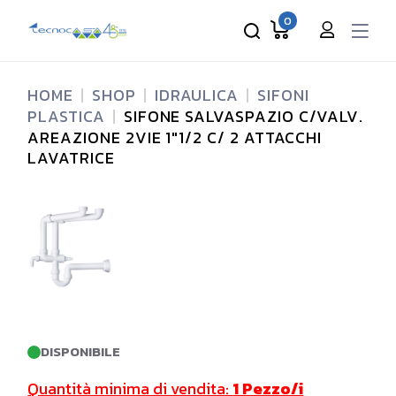
Skip
to
0
the
content
HOME
SHOP
IDRAULICA
SIFONI
PLASTICA
SIFONE SALVASPAZIO C/VALV.
AREAZIONE 2VIE 1″1/2 C/ 2 ATTACCHI
LAVATRICE
DISPONIBILE
Quantità minima di vendita:
1 Pezzo/i