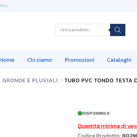
RALI
P
r
o
d
u
c
t
s
Home
Chi siamo
Promozioni
Cataloghi
s
e
a
r
GRONDE E PLUVIALI
TUBO PVC TONDO TESTA D
c
h
DISPONIBILE
Quantità minima di ven
Codice Prodotto:
802M