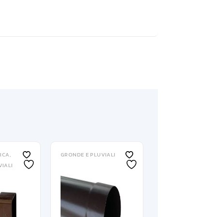
RICA
GRONDE E PLUVIALI
IALI