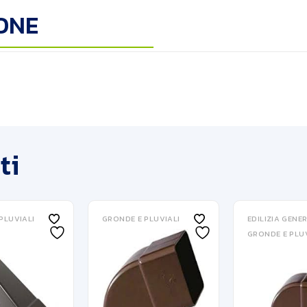
ONE
ti
PLUVIALI
GRONDE E PLUVIALI
EDILIZIA GENE
GRONDE E PLUV