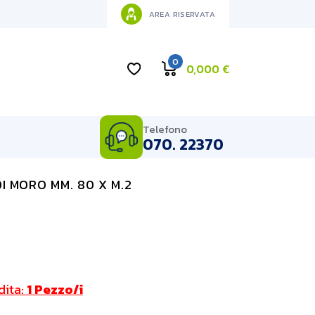
AREA RISERVATA
0
0,000
€
Telefono
070. 22370
I MORO MM. 80 X M.2
dita:
1 Pezzo/i