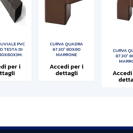
UVIALE PVC
CURVA QUADRA
 TESTA DI
67.30° 80X80
CURVA Q
80X80X3M.
MARRONE
87.30° 
MARR
di per i
Accedi per i
ttagli
dettagli
Accedi 
detta