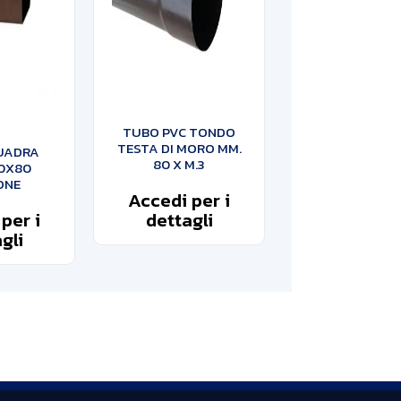
TUBO PVC TONDO
TESTA DI MORO MM.
UADRA
80 X M.3
80X80
ONE
Accedi per i
per i
dettagli
gli