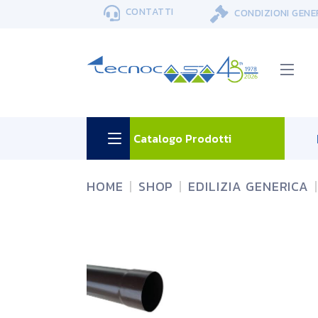
Skip
CONTATTI
CONDIZIONI GENE
to
the
content
Catalogo Prodotti
HOME
SHOP
EDILIZIA GENERICA