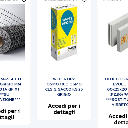
 MASSETTI
WEBER.DRY
BLOCCO G
 GRIGIO MM
OSMOTICO OSMO
EVOLU
 (AKIFIX)
CLS G. SACCO KG 25
60x25x20
**SU
GRIGIO
(PZ.36/P
AZIONE***
***SOSTIT
Accedi per i
AIRBET
di per i
dettagli
Accedi 
ttagli
detta