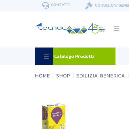
Skip
CONTATTI
CONDIZIONI GENE
to
the
content
Catalogo Prodotti
HOME
SHOP
EDILIZIA GENERICA