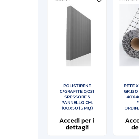
POLISTIRENE
RETE X
C/GRAFITE 0,031
GR.130
SPESSORE 5
40X40
PANNELLO CM.
*
100X50 (6 MQ)
ORDIN
Accedi per i
Acce
dettagli
de