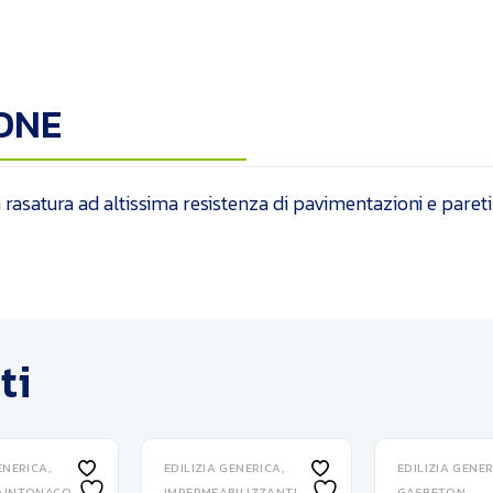
ONE
rasatura ad altissima resistenza di pavimentazioni e pareti 
ti
ENERICA
EDILIZIA GENERICA
EDILIZIA GENE
TAINTONACO
IMPERMEABILIZZANTI
GASBETON