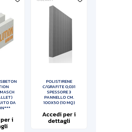
ASBETON
POLISTIRENE
TION
C/GRAFITE 0,031
 MASCH
SPESSORE 3
ALLET)
PANNELLO CM.
UITO DA
100X50 (10 MQ)
ON***
Accedi per i
per i
dettagli
gli