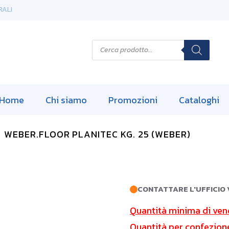
RALI
P
r
o
d
u
c
t
s
Home
Chi siamo
Promozioni
Cataloghi
s
e
a
r
WEBER.FLOOR PLANITEC KG. 25 (WEBER)
c
h
CONTATTARE L'UFFICIO 
Quantità minima di ven
Quantità per confezion