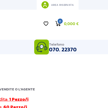
AREA RISERVATA
0
0,000
€
Telefono
070. 22370
VENDITE O L'AGENTE
dita:
1 Pezzo/i
e:
60 Pezzo/i